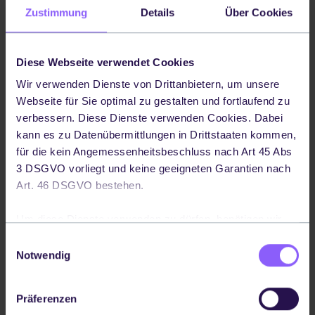
Zustimmung
Details
Über Cookies
Diese Webseite verwendet Cookies
Wir verwenden Dienste von Drittanbietern, um unsere
INFRAESTRUCTURA INFORMÁTICA
Webseite für Sie optimal zu gestalten und fortlaufend zu
verbessern. Diese Dienste verwenden Cookies. Dabei
Plataforma sin código
kann es zu Datenübermittlungen in Drittstaaten kommen,
für die kein Angemessenheitsbeschluss nach Art 45 Abs
3 DSGVO vorliegt und keine geeigneten Garantien nach
Una mirada entre bastidores a la solución
Art. 46 DSGVO bestehen.
de integración Codept.
Um diese Dienste verwenden zu dürfen, benötigen wir
Ihre Einwilligung. Ihre Einwilligung können Sie jederzeit
Einwilligungsauswahl
Reservar una demostración
widerrufen, indem Sie auf die Schaltfläche in der linken
Notwendig
unteren Ecke klicken. Weitere Informationen – auch über
die mit einem Drittlandtransfer verbunden Risiken - finden
Präferenzen
Sie in unserer
Datenschutzerklärung
.